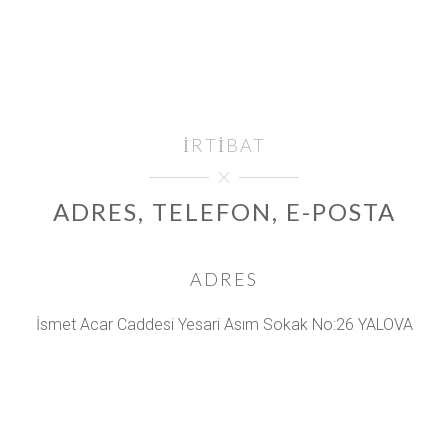
İRTIBAT
ADRES, TELEFON, E-POSTA
ADRES
İsmet Acar Caddesi Yesari Asım Sokak No:26 YALOVA
CEP TELEFONU
0535 324 93 63