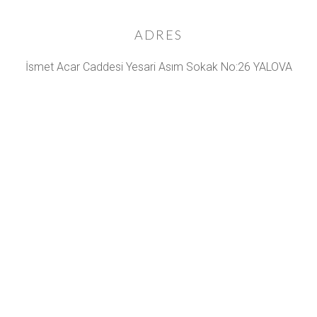
ADRES
İsmet Acar Caddesi Yesari Asım Sokak No:26 YALOVA
CEP TELEFONU
0535 324 93 63
TOPTAN SATIŞ
Stropiyer - Kartonpiyer toptan ve perakende satışımız
vardır.
E-POSTA
yalovagergitavan @ gmail.com